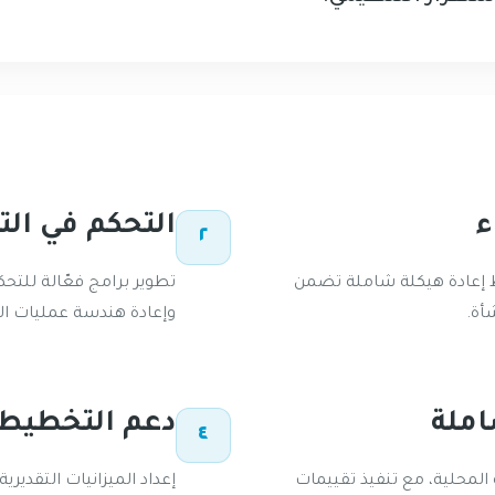
ء
التحكم في الت
٢
 إعادة هيكلة شاملة تضمن
تطوير برامج فعّالة للت
أة.
وإعادة هندسة عمليات ال
املة
دعم التخطيط 
٤
المحلية، مع تنفيذ تقييمات
إعداد الميزانيات التقدير