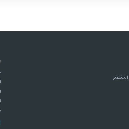
ر
م
 المنظم
ا
ا
ا
ف