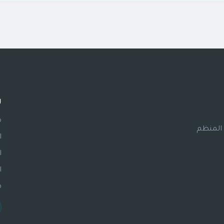
كافة معايير التشغيل، والجودة، والتسويق، وإدارة المخزون التي يجب على ممنو
ة.
ر
م
 المنظم
ا
ا
ا
ف