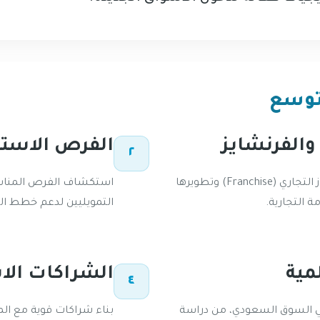
لتوسع
والفرنشايز
الفرص الاستث
٢
إدارة عمليات الحصول على حقوق الامتياز التجاري (Franchise) وتطويرها
استكشاف الفرص المناسب
 التجارية.
التمويليين لدعم خطط ال
مية
الشراكات الا
٤
 في السوق السعودي، من دراسة
بناء شراكات قوية مع ال