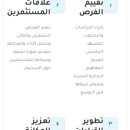
تقييم
علاقات
٢
١
الفرص
المستثمرين
إجراء الدراسات
تنفيذ الفحص
والتحليلات
التشغيلي والمالي
للمشهد
وتحليل الأداء والمخاطر
التنافسي
لتقديم صورة دقيقة
لتقييم
وشفافة للمستثمرين
المفاهيم
حول الاستثمار.
التجارية الجديدة
وضمان جدواها
قبل التوسع.
تطوير
تعزيز
٤
٣