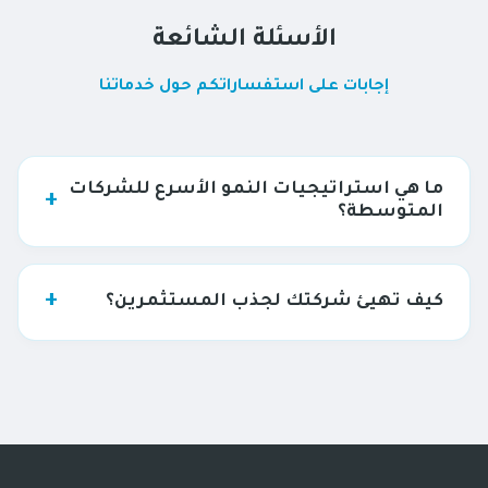
الأسئلة الشائعة
إجابات على استفساراتكم حول خدماتنا
ما هي استراتيجيات النمو الأسرع للشركات
+
المتوسطة؟
تشمل الاستراتيجيات التوسع الجغرافي، ودخول أسواق
جديدة، أو الاندماج والاستحواذ، والتحول إلى النموذج
+
كيف تهيئ شركتك لجذب المستثمرين؟
المؤسسي لجذب رؤوس الأموال الاستثمارية.
من خلال توفير قوائم مالية مدققة، ونظام حوكمة شفاف
ومفعل، وخطة نمو استراتيجية واضحة تضمن عوائد استثمارية
مجدية للمستثمر.