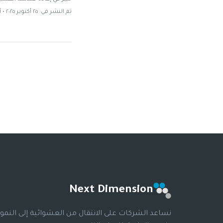
تم النشر في: ٢٥ أكتوبر ٢٠٢٥ • آخر تحديث: ٩ يوليو ٢٠٢٦
Next Dimension
نساعد الشركات على الانتقال من العشوائية إلى النمو