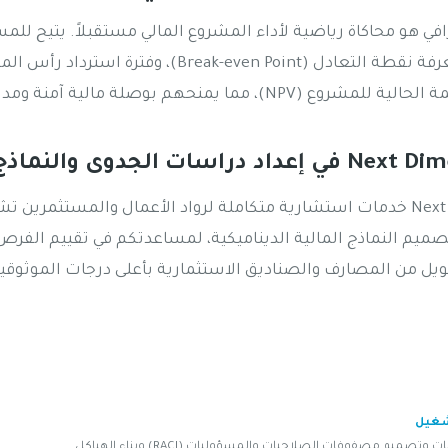
رافي هو محاكاة رياضية لأداء المشروع المالي مستقبلاً. يتيح للمس
نقدم في Next Dimension خدمات استشارية متكاملة لرواد الأعمال والمستثم
صميم النماذج المالية الديناميكية، لمساعدتكم في تقييم الفرص 
يل من المصارف والصناديق الاستثمارية بأعلى درجات الموثوقي
شغيل
صميم مصفوفات الصلاحيات والمسؤوليات (RACI) وبناء الهياكل.