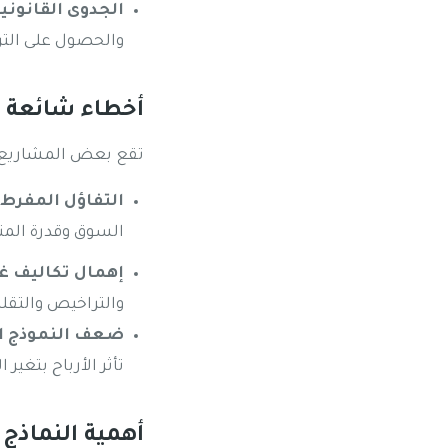
الجدوى القانونية (gal Feasibility
والحصول على الت
أخطاء شائعة ع
تقع بعض المشاريع في
التفاؤل المفرط 
السوق وقدرة المن
إهمال تكاليف غ
والتراخيص والتقلب
ضعف النموذج ال
تأثر الأرباح بتغير 
أهمية النماذج المالية (ancial Models