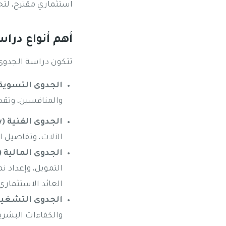
استثماري مقترح، لتحدي
أهم أنواع درا
تتكون دراسة الجدوى 
الجدوى التسويقية (t Feasibility
والمنافسين، وتقد
الجدوى الفنية (Technical Feasibility):
الآلات، وتفاصيل ال
الجدوى المالية (Financial Feasibility):
العائد الاستثماري (IRR
الجدوى التشغيلية (onal Feasibility
والكفاءات البشري