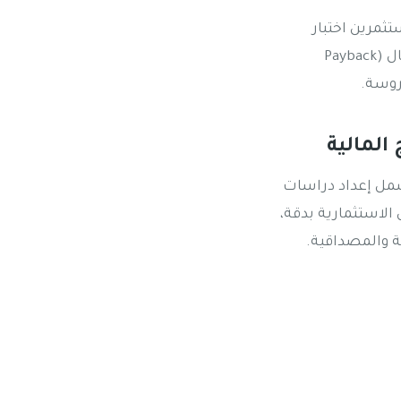
تثمرين اختبار
فرضيات مختلفة ومعرفة نقطة التعادل (Break-even Point)، وفترة استرداد رأس المال (Payback
رين تشمل إعداد دراسات
الاستثمارية بدقة،
ة والمصداقية.