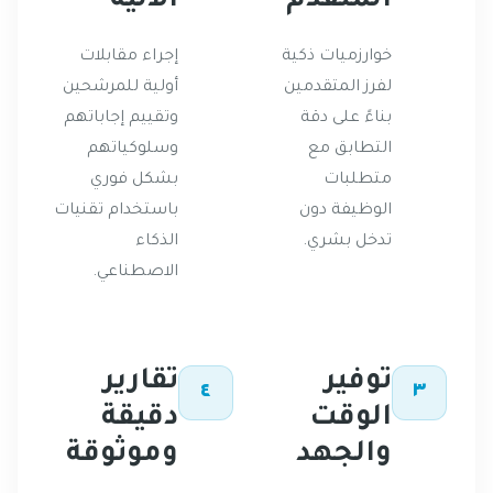
المتقدم
الآلية
خوارزميات ذكية
إجراء مقابلات
لفرز المتقدمين
أولية للمرشحين
بناءً على دقة
وتقييم إجاباتهم
التطابق مع
وسلوكياتهم
متطلبات
بشكل فوري
الوظيفة دون
باستخدام تقنيات
تدخل بشري.
الذكاء
الاصطناعي.
توفير
تقارير
٤
٣
الوقت
دقيقة
والجهد
وموثوقة